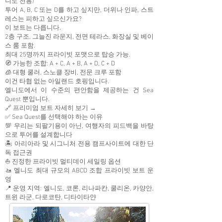
니도 전용)
투어 A, B, C 또는 D를 하고 싶지만, 더위나 인파, 스트
레스는 피하고 싶으신가요?
이 보트는 다릅니다.
2층 구조, 그늘진 라운지, 전면 테라스, 화장실 및 베이
스 룸 포함.
최대 25명까지 프라이빗 포맷으로 탑승 가능.
🧭 가능한 조합: A + C, A + B, A + D, C + D
🧊 대형 쿨러, 스노클 장비, 전문 크루 포함
이건 타협 없는 아일랜드 호핑입니다.
엘니도에서 이 수준의 편안함을 제공하는 건 Sea
Quest 뿐입니다.
🔗 프리미엄 보트 자세히 보기 →
✅ Sea Quest를 선택해야 하는 이유
💯 우리는 되팔기용이 아닌, 여행자의 피드백을 바탕
으로 투어를 설계합니다
🏝 아리아라 및 시그니처 전용 캠프사이트에 대한 단
독 접근권
⛵ 진정한 프라이빗 멀티데이 세일링 옵션
🚤 엘니도 최대 규모의 ABCD 조합 프라이빗 보트 운
영
📍 운영 지역: 엘니도, 코론, 리나파칸, 쿨리온, 카양안,
트윈 라군, 다로코탄, 디타이타얀