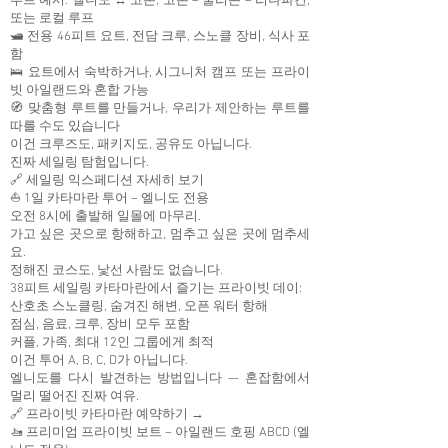
루트 예시: 엘니도 ↔ 코론, 코론 – 쿨리온 – 리나파칸,
또는 로컬 루프
🛥 전용 46피트 요트, 전담 크루, 스노클 장비, 식사 포
함
🛌 요트에서 숙박하거나, 시그니처 캠프 또는 프라이
빗 아일랜드와 혼합 가능
🧭 맞춤형 루트를 만들거나, 우리가 제안하는 루트를
따를 수도 있습니다
이건 크루즈도, 패키지도, 공유도 아닙니다.
진짜 세일링 탐험입니다.
🔗 세일링 익스페디션 자세히 보기
⛵ 1일 카타마란 투어 – 엘니도 전용
오전 8시에 출발해 일몰에 마무리.
가고 싶은 곳으로 항해하고, 멈추고 싶은 곳에 멈추세
요.
정해진 코스도, 낯선 사람도 없습니다.
38피트 세일링 카타마란에서 즐기는 프라이빗 데이:
산호초 스노클링, 숨겨진 해변, 오픈 워터 항해
점심, 음료, 크루, 장비 모두 포함
커플, 가족, 최대 12인 그룹에게 최적
이건 투어 A, B, C, D가 아닙니다.
엘니도를 다시 발견하는 방법입니다 — 혼잡함에서
멀리 떨어진 진짜 여유.
🔗 프라이빗 카타마란 예약하기 →
🚤 프리미엄 프라이빗 보트 – 아일랜드 호핑 ABCD (엘