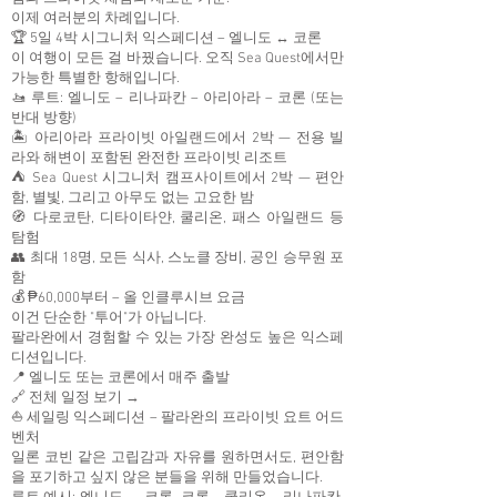
이제 여러분의 차례입니다.
🏆 5일 4박 시그니처 익스페디션 – 엘니도 ↔ 코론
이 여행이 모든 걸 바꿨습니다. 오직 Sea Quest에서만
가능한 특별한 항해입니다.
🚤 루트: 엘니도 – 리나파칸 – 아리아라 – 코론 (또는
반대 방향)
🏝 아리아라 프라이빗 아일랜드에서 2박 — 전용 빌
라와 해변이 포함된 완전한 프라이빗 리조트
⛺ Sea Quest 시그니처 캠프사이트에서 2박 — 편안
함, 별빛, 그리고 아무도 없는 고요한 밤
🧭 다로코탄, 디타이타얀, 쿨리온, 패스 아일랜드 등
탐험
👥 최대 18명, 모든 식사, 스노클 장비, 공인 승무원 포
함
💰 ₱60,000부터 – 올 인클루시브 요금
이건 단순한 "투어"가 아닙니다.
팔라완에서 경험할 수 있는 가장 완성도 높은 익스페
디션입니다.
📍 엘니도 또는 코론에서 매주 출발
🔗 전체 일정 보기 →
⛵ 세일링 익스페디션 – 팔라완의 프라이빗 요트 어드
벤처
일론 코빈 같은 고립감과 자유를 원하면서도, 편안함
을 포기하고 싶지 않은 분들을 위해 만들었습니다.