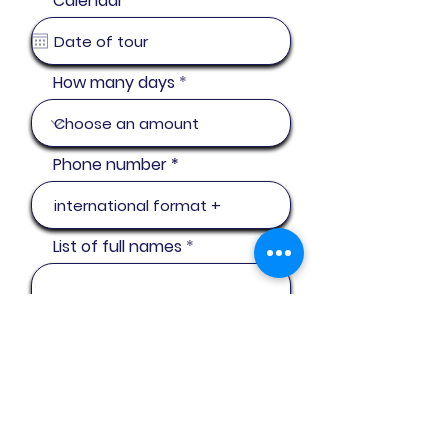
Calendar
*
e
q
u
i
r
How many days
e
d
Phone number
List of full names
email